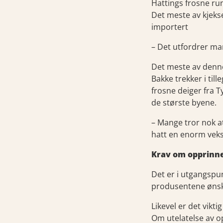
Hattings frosne ru
Det meste av kjeks
importert
– Det utfordrer ma
Det meste av denne 
Bakke trekker i ti
frosne deiger fra T
de største byene.
– Mange tror nok a
hatt en enorm vekst
Krav om opprinn
Det er i utgangspu
produsentene ønsker
Likevel er det vik
Om utelatelse av o