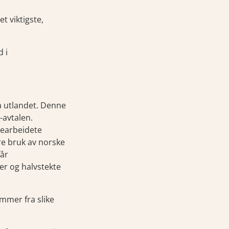
t viktigste,
 i
ra utlandet. Denne
-avtalen.
bearbeidete
re bruk av norske
får
er og halvstekte
mmer fra slike