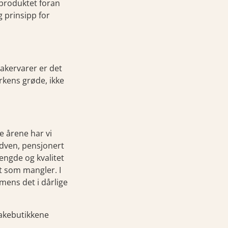
 produktet foran
g prinsipp for
bakervarer er det
rkens grøde, ikke
e årene har vi
ndven, pensjonert
engde og kvalitet
t som mangler. I
mens det i dårlige
bakebutikkene