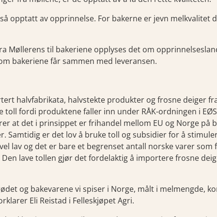
 så opptatt av opprinnelse. For bakerne er jevn melkvalitet de
fra Møllerens til bakeriene opplyses det om opprinnelsesland
om bakeriene får sammen med leveransen.
tert halvfabrikata, halvstekte produkter og frosne deiger f
 toll fordi produktene faller inn under RÅK-ordningen i EØS
r at det i prinsippet er frihandel mellom EU og Norge på 
 Samtidig er det lov å bruke toll og subsidier for å stimule
kevel lav og det er bare et begrenset antall norske varer som 
en lave tollen gjør det fordelaktig å importere frosne deig
brødet og bakevarene vi spiser i Norge, målt i melmengde, ko
rklarer Eli Reistad i Felleskjøpet Agri.