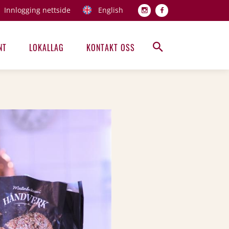
Innlogging nettside
English
Topp men
NT
LOKALLAG
KONTAKT OSS
Hovedmeny