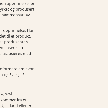
nen opprinnelse, er
dyrket og produsert
mot sammensatt av
år opprinnelse. Har
t til et produkt,
 at produsenten
rediensen som
is assosieres med
 informere om hvor
n og Sverige?
», skal
 kommer fra et
, et land eller en