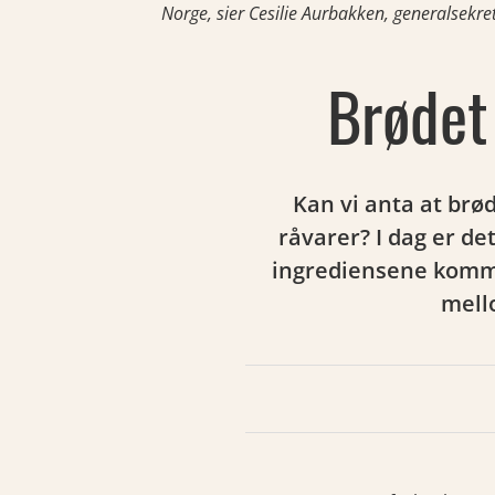
Norge, sier Cesilie Aurbakken, generalsekre
Brødet 
Kan vi anta at brø
råvarer? I dag er d
ingrediensene kommer
mell