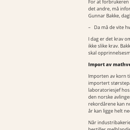
For at forbrukeren
det andre, må infor
Gunnar Bakke, dagl
– Da må de vite hv
I dag er det krav o
ikke slike krav. B
skal opprinnelsesm
Import av mathv
Importen av korn ti
importert størstep
laboratoriesjef hos
den norske avlinge
rekordårene kan no
år kan ligge helt n
Når industribakerie
bestiller melblandi