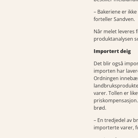
– Bakeriene er ikke
forteller Sandven.
Når melet leveres 
produktanalysen s
Importert deig
Det blir også impor
importen har lavere
Ordningen innebære
landbruksprodukter.
varer. Tollen er li
priskompensasjon. D
brød.
– En tredjedel av 
importerte varer, fo