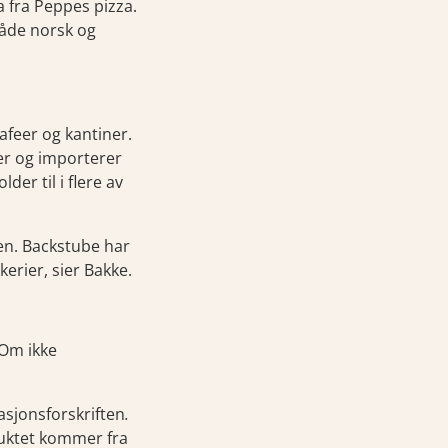
 fra Peppes pizza.
både norsk og
afeer og kantiner.
er og importerer
er til i flere av
en. Backstube har
erier, sier Bakke.
 Om ikke
asjonsforskriften
.
duktet kommer fra