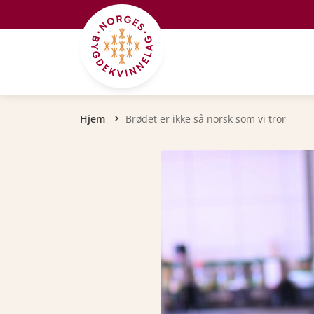
Hopp til hovedinnhold
Navigasjonssti
Hjem
Brødet er ikke så norsk som vi tror