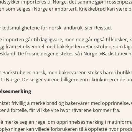
ndstykker importeres til Norge, det samme gjør frossenpizza
en som selges i Norge er importert. Knekkebrød kan være 
rkedsmulighetene for norsk landbruk, sier Reistad.
importen går til dagligvare, men noe går også til kiosker, k
llegg fram et eksempel med bakekjeden «Backstube», som lag
yskland. De frosne deigene stekes så i Norge. «Backstube» hold
t Backstube er norsk, men bakervarene stekes bare i butikk
 i Norge. De selger varene billigere enn i konkurrerende bak
elsesmerking
nktet frivillig å merke brød og bakervarer med opprinnelse.
 å fortelle, får vi ikke vite hvor råvarene kommer fra.
tig å merke seg en regel om opprinnelsesmerking i matinform
pplysninger kan villede forbrukeren til å oppfatte hvor pro