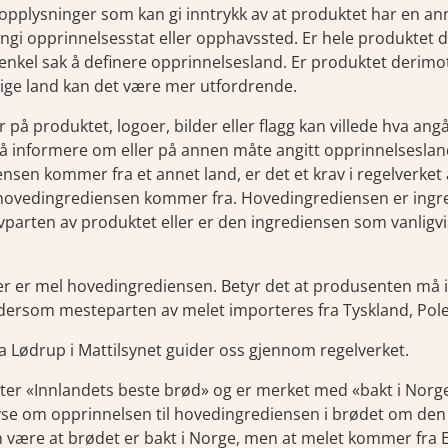
 opplysninger som kan gi inntrykk av at produktet har en an
angi opprinnelsesstat eller opphavssted. Er hele produktet 
en enkel sak å definere opprinnelsesland. Er produktet deri
llige land kan det være mer utfordrende.
 på produktet, logoer, bilder eller flagg kan villede hva ang
å informere om eller på annen måte angitt opprinnelseslande
sen kommer fra et annet land, er det et krav i regelverket
hovedingrediensen kommer fra. Hovedingrediensen er ing
vparten av produktet eller er den ingrediensen som vanligv
er er mel hovedingrediensen. Betyr det at produsenten må
ersom mesteparten av melet importeres fra Tyskland, Pole
a Lødrup i Mattilsynet guider oss gjennom regelverket.
er «Innlandets beste brød» og er merket med «bakt i Norge
se om opprinnelsen til hovedingrediensen i brødet om den
 være at brødet er bakt i Norge, men at melet kommer fra EU