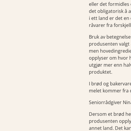
eller det formidles
det obligatorisk å 
i ett land er det 
råvarer fra forskje
Bruk av betegnelser
produsenten valgt 
men hovedingredien
opplyser om hvor 
utgjør mer enn hal
produktet.
I brød og bakervar
melet kommer fra d
Seniorrådgiver Nin
Dersom et brød het
produsenten opply
annet land. Det kan