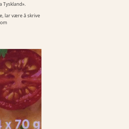
a Tyskland».
, lar være å skrive
t om