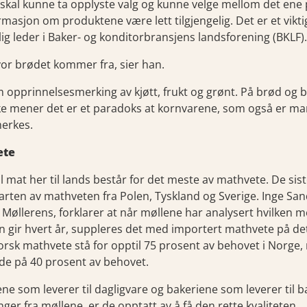
 skal kunne ta opplyste valg og kunne velge mellom det ene
masjon om produktene være lett tilgjengelig. Det er et vikti
ig leder i Baker- og konditorbransjens landsforening (BKLF).
or brødet kommer fra, sier han.
m opprinnelsesmerking av kjøtt, frukt og grønt. På brød og 
akke mener det er et paradoks at kornvarene, som også er ma
erkes.
ete
l mat her til lands består for det meste av mathvete. De sist
arten av mathveten fra Polen, Tyskland og Sverige. Inge Sa
 Møllerens, forklarer at når møllene har analysert hvilken m
n gir hvert år, suppleres det med importert mathvete på de
rsk mathvete stå for opptil 75 prosent av behovet i Norge, 
ede på 40 prosent av behovet.
ne som leverer til dagligvare og bakeriene som leverer til 
nger fra møllene, er de opptatt av å få den rette kvaliteten.