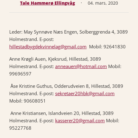
·
Tale Hammerø Ellingvåg
04. mars, 2020
Leder: May Synnøve Næs Engen, Solberggrenda 4, 3089
Holmestrand. E-post:
hillestadbygdekvinnelag@gmail.com
Mobil: 92641830
Anne Krøgli Auen, Kjeksrud, Hillestad, 3089
Holmestrand. E-post:
anneauen@hotmail.com
Mobil:
99696597
Åse Kristine Guthus, Odderudveien 8, Hillestad, 3089
Holmestrand. E-post:
sekretaer20hbk@gmail.com
Mobil: 90608051
Anne Kristiansen, Islandveien 20, Hillestad, 3089
Holmestrand. E-post:
kasserer20@gmail.com
Mobil:
95227768