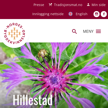
Hopp til hovedinnhold
Presse
Tradisjonsmat.no
Min side
Innlogging nettside
English
MENY
Hillestad