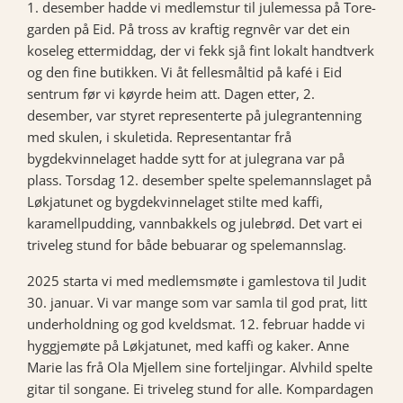
1. desember hadde vi medlemstur til julemessa på Tore-
garden på Eid. På tross av kraftig regnvêr var det ein
koseleg ettermiddag, der vi fekk sjå fint lokalt handtverk
og den fine butikken. Vi åt fellesmåltid på kafé i Eid
sentrum før vi køyrde heim att. Dagen etter, 2.
desember, var styret representerte på julegrantenning
med skulen, i skuletida. Representantar frå
bygdekvinnelaget hadde sytt for at julegrana var på
plass. Torsdag 12. desember spelte spelemannslaget på
Løkjatunet og bygdekvinnelaget stilte med kaffi,
karamellpudding, vannbakkels og julebrød. Det vart ei
triveleg stund for både bebuarar og spelemannslag.
2025 starta vi med medlemsmøte i gamlestova til Judit
30. januar. Vi var mange som var samla til god prat, litt
underholdning og god kveldsmat. 12. februar hadde vi
hyggjemøte på Løkjatunet, med kaffi og kaker. Anne
Marie las frå Ola Mjellem sine forteljingar. Alvhild spelte
gitar til songane. Ei triveleg stund for alle. Kompardagen