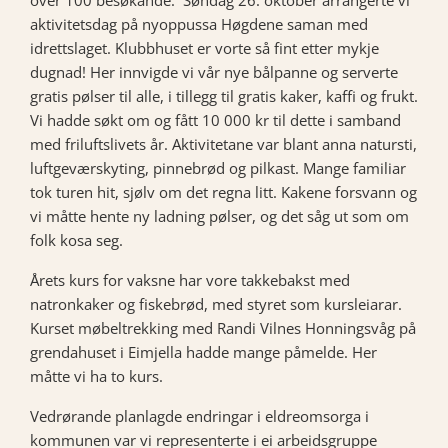
over 100 besøkande. Søndag 26. oktober arrangerte vi
aktivitetsdag på nyoppussa Høgdene saman med
idrettslaget. Klubbhuset er vorte så fint etter mykje
dugnad! Her innvigde vi vår nye bålpanne og serverte
gratis pølser til alle, i tillegg til gratis kaker, kaffi og frukt.
Vi hadde søkt om og fått 10 000 kr til dette i samband
med friluftslivets år. Aktivitetane var blant anna natursti,
luftgeværskyting, pinnebrød og pilkast. Mange familiar
tok turen hit, sjølv om det regna litt. Kakene forsvann og
vi måtte hente ny ladning pølser, og det såg ut som om
folk kosa seg.
Årets kurs for vaksne har vore takkebakst med
natronkaker og fiskebrød, med styret som kursleiarar.
Kurset møbeltrekking med Randi Vilnes Honningsvåg på
grendahuset i Eimjella hadde mange påmelde. Her
måtte vi ha to kurs.
Vedrørande planlagde endringar i eldreomsorga i
kommunen var vi representerte i ei arbeidsgruppe