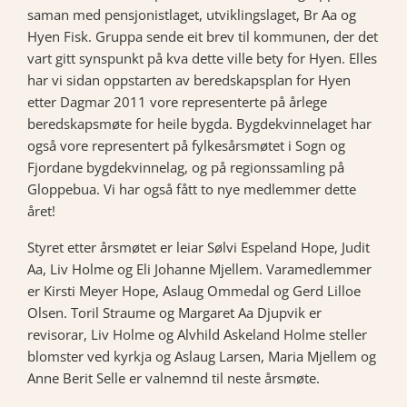
saman med pensjonistlaget, utviklingslaget, Br Aa og
Hyen Fisk. Gruppa sende eit brev til kommunen, der det
vart gitt synspunkt på kva dette ville bety for Hyen. Elles
har vi sidan oppstarten av beredskapsplan for Hyen
etter Dagmar 2011 vore representerte på årlege
beredskapsmøte for heile bygda. Bygdekvinnelaget har
også vore representert på fylkesårsmøtet i Sogn og
Fjordane bygdekvinnelag, og på regionssamling på
Gloppebua. Vi har også fått to nye medlemmer dette
året!
Styret etter årsmøtet er leiar Sølvi Espeland Hope, Judit
Aa, Liv Holme og Eli Johanne Mjellem. Varamedlemmer
er Kirsti Meyer Hope, Aslaug Ommedal og Gerd Lilloe
Olsen. Toril Straume og Margaret Aa Djupvik er
revisorar, Liv Holme og Alvhild Askeland Holme steller
blomster ved kyrkja og Aslaug Larsen, Maria Mjellem og
Anne Berit Selle er valnemnd til neste årsmøte.