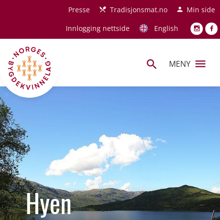
Hopp til hovedinnhold
Presse
Tradisjonsmat.no
Min side
Innlogging nettside
English
MENY
Hyen