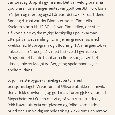
var torsdag 3. april i gymsalen. Det var veldig bra å ha
god plass, for arrangementet var godt besøkt. Folk kom
frå fjern og nær, og også i år vart det sak i Firda Tidend.
Søndag 4. mai var det Blomstermøte i Eimhjella.
Kvelden starta kl. 19.30 hjå Kari Eimhjellen, der vi fekk
sjå korleis ho dyrka mykje forskjellig i pallekarmar.
Etterpå var det samling i Eimhjellen grendehus med
kveldsmat, litt program og utlodning. 17. mai gjentok vi
suksessen frå forrige år, med festkveld i gymsalen.
Programmet hadde blant anna fleire songar av 1.-4.
klasse, tale av Magni Aa Berge, og spelemannslaget
spelte til dans.
5. juni reiste bygdekvinnelaget på tur med
pensjonistlaget. Vi var først til Ullvarefabrikken i Innvik,
der vi fekk omvisning og god mat. Turen gjekk vidare til
Singerheimen i Olden der vi også vart viste rundt og
fekk høyre historia om plassen og folket som hadde
budd der. Ein veldig innholdsrik og kjekk tur! Bebuarane