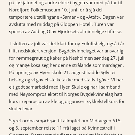
på Løkjatunet og andre eldre i bygda var med på tur til
Nordfjord Folkemuseum 10. juni for å sjå dei
temporære utstillingane «Saman» og «Attåt». Dagen var
avslutta med middag på Gloppen Hotell. Turen var
sponsa av Aud og Olav Hjortesets alminnelige stiftelse.
I slutten av juli var det klart for ny Friluftshelg, også i år
i litt nedskalert versjon. Bygdekvinnelaget var ansvarlig
for rømmegraut og kaker på Nesholmen søndag 27. juli,
og mange kosa seg her denne strålande sommardagen.
På opninga av Hyen skule 21. august hadde Sølvi ei
helsing og vi gav ei steiketakke med stativ i gåve. Vi har
eit godt samarbeid med Hyen Skule og har i samband
med Nøysomprosjektet til Norges Bygdekvinnelag hatt
kurs i reparasjon av kle og organisert sykkelstellkurs for
skuleelevar.
Styret ordna smørbrød til allmøtet om Midtvegen 615,
og 6. september reiste 11 frå laget på Kvinnestreif i