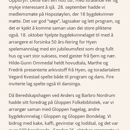
Oppstryn. Dette vart ein flott tur, med strålande vêr og
mykje interessant å sjå. 28. september hadde vi
medlemsmøte på Hopsstøylen, der 18 bygdekvinner
møtte. Det var god “søge”, lagssaker og lett program, og
det er kjekt å komme saman utan dei store pliktene
også. 18. oktober hjelpte bygdekvinnelaget til med å
arrangere ei forsinka 50 års-feiring for Hyen
spelemannslag med ein jubileumsfest som drog fullt
hus og vart stor suksess, med gjester frå fjern og nær.
Hilde-Gunn Ommedal heldt hovudtala, Marthe og
Fredrik presenterte arkivstoff frå Hyen, og toradartalent
Vegard Kvestad spelte både til program og dans. Fire
inviterte lag spelte også til dansinga.
Då Beredskapshagen ved Anders og Barbro Nordrum
hadde sitt foredrag på Gloppen Folkebibliotek, var vi
arrangør saman med Gloppen hagelag, andre
bygdekvinnelag i Gloppen og Gloppen Bondelag. Vi
bidrog med kake, kaffi, gevinstar og loddsal, og det var