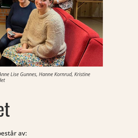
, Anne Lise Gunnes, Hanne Kornrud, Kristine
det
et
består av: