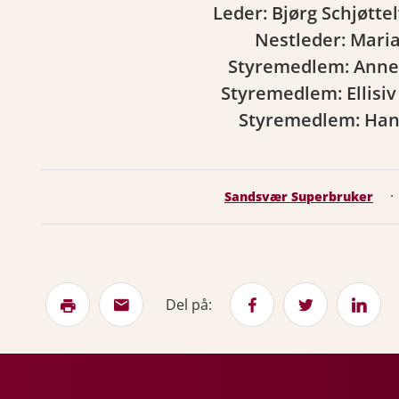
Leder: Bjørg Schjøtte
Nestleder: Mari
Styremedlem: Anne
Styremedlem: Ellisi
Styremedlem: Han
·
Sandsvær Superbruker
Del på: