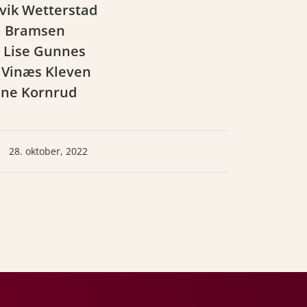
lvik Wetterstad
a Bramsen
 Lise Gunnes
v Vinæs Kleven
ne Kornrud
28. oktober, 2022