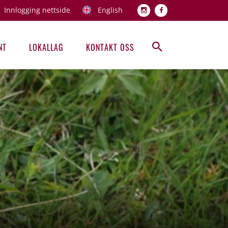
Innlogging nettside
English
Topp men
NT
LOKALLAG
KONTAKT OSS
Hovedmeny