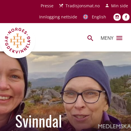
Hopp til hovedinnhold
Presse
Tradisjonsmat.no
Min side
Innlogging nettside
English
MENY
Svinndal