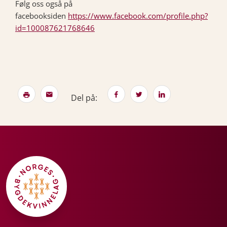
Følg oss også på
facebooksiden
https://www.facebook.com/profile.php?
id=100087621768646
Del på: