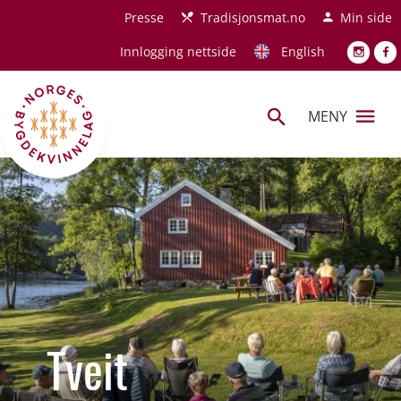
Hopp til hovedinnhold
Presse
Tradisjonsmat.no
Min side
Innlogging nettside
English
MENY
Tveit