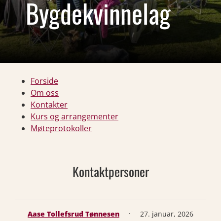
Bygdekvinnelag
Forside
Om oss
Kontakter
Kurs og arrangementer
Møteprotokoller
Kontaktpersoner
·
Aase Tollefsrud Tønnesen
27. januar, 2026