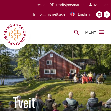
Hopp til hovedinnhold
Presse
Tradisjonsmat.no
Min side
Innlogging nettside
English
MENY
Tveit