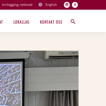
Innlogging nettside
English
Topp men
NT
LOKALLAG
KONTAKT OSS
Hovedmeny