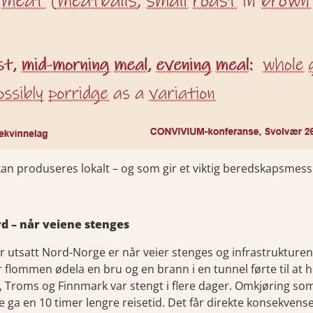
an produseres lokalt – og som gir et viktig beredskapsmessi
d – når veiene stenges
r utsatt Nord-Norge er når veier stenges og infrastrukturen 
r flommen ødela en bru og en brann i en tunnel førte til at
Troms og Finnmark var stengt i flere dager. Omkjøring som
ge ga en 10 timer lengre reisetid. Det får direkte konsekvense