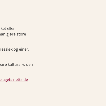
ket eller
man gjøre store
ressløk og einer.
bare kulturarv, den
elagets nettside