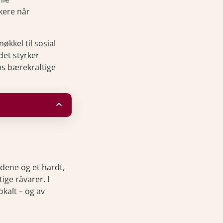
kere når
kkel til sosial
det styrker
ens bærekraftige
dene og et hardt,
ige råvarer. I
okalt – og av