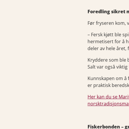
Foredling sikret
Før fryseren kom, 
– Fersk kjøtt ble sp
hermetisert for å 
deler av hele året,
Kryddere som ble br
Salt var også vikti
Kunnskapen om å fo
er praktisk bereds
Her kan du se Marit
norsktradisjonsma
Fiskerbonden – g