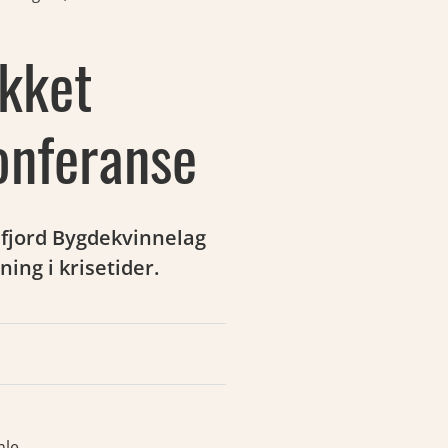
kket
onferanse
æfjord Bygdekvinnelag
ing i krisetider.
mle