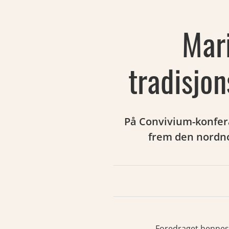
Mar
tradisjo
På Convivium-konfera
frem den nordnor
Foredraget hennes 