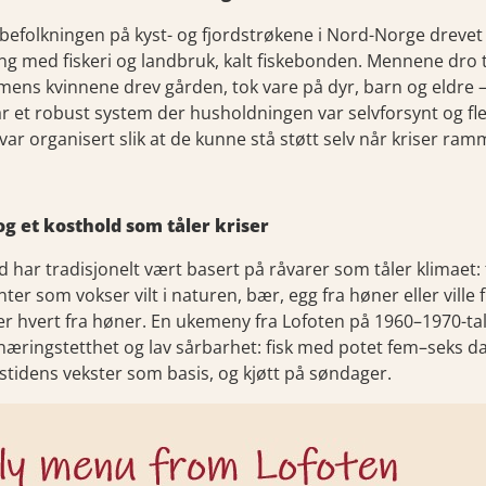
r befolkningen på kyst- og fjordstrøkene i Nord-Norge drevet
 med fiskeri og landbruk, kalt fiskebonden. Mennene dro t
 mens kvinnene drev gården, tok vare på dyr, barn og eldre 
r et robust system der husholdningen var selvforsynt og fle
r organisert slik at de kunne stå støtt selv når kriser ram
og et kosthold som tåler kriser
har tradisjonelt vært basert på råvarer som tåler klimaet: f
ter som vokser vilt i naturen, bær, egg fra høner eller ville f
ter hvert fra høner. En ukemeny fra Lofoten på 1960–1970-tall
æringstetthet og lav sårbarhet: fisk med potet fem–seks da
stidens vekster som basis, og kjøtt på søndager.