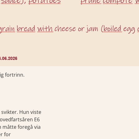
g fortrinn.
svikter. Hun viste
 hovedfartsåren E6
 måtte foregå via
r for