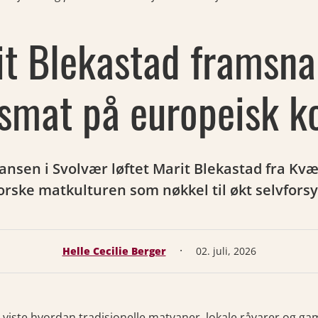
it Blekastad framsna
nsmat på europeisk k
nsen i Svolvær løftet Marit Blekastad fra Kv
ske matkulturen som nøkkel til økt selvforsyn
·
Helle Cecilie Berger
02. juli, 2026
viste hvordan tradisjonelle matvaner, lokale råvarer og ga