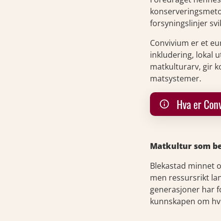
konserveringsmetod
forsyningslinjer svi
Convivium er et eu
inkludering, lokal 
matkulturarv, gir k
matsystemer.
Hva er Con
Matkultur som be
Blekastad minnet o
men ressursrikt land
generasjoner har fo
kunnskapen om hvo