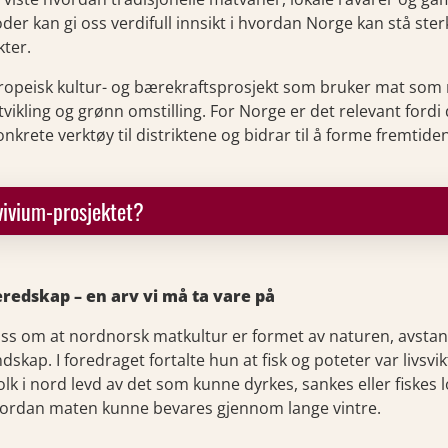
er kan gi oss verdifull innsikt i hvordan Norge kan stå ster
kter.
ropeisk kultur- og bærekraftsprosjekt som bruker mat som nø
utvikling og grønn omstilling. For Norge er det relevant fordi 
onkrete verktøy til distriktene og bidrar til å forme fremtid
vivium-prosjektet?
redskap – en arv vi må ta vare på
ss om at nordnorsk matkultur er formet av naturen, avstan
skap. I foredraget fortalte hun at fisk og poteter var livsvikt
lk i nord levd av det som kunne dyrkes, sankes eller fiskes l
rdan maten kunne bevares gjennom lange vintre.