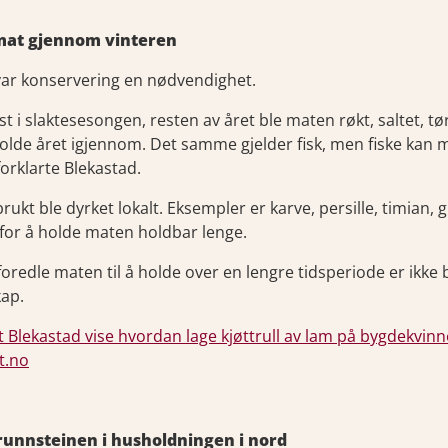
 mat gjennom vinteren
var konservering en nødvendighet.
ist i slaktesesongen, resten av året ble maten røkt, saltet, tør
holde året igjennom. Det samme gjelder fisk, men fiske kan 
 forklarte Blekastad.
ukt ble dyrket lokalt. Eksempler er karve, persille, timian, g
g for å holde maten holdbar lenge.
redle maten til å holde over en lengre tidsperiode er ikke 
kap.
 Blekastad vise hvordan lage kjøttrull av lam på bygdekvinn
t.no
runnsteinen i husholdningen i nord