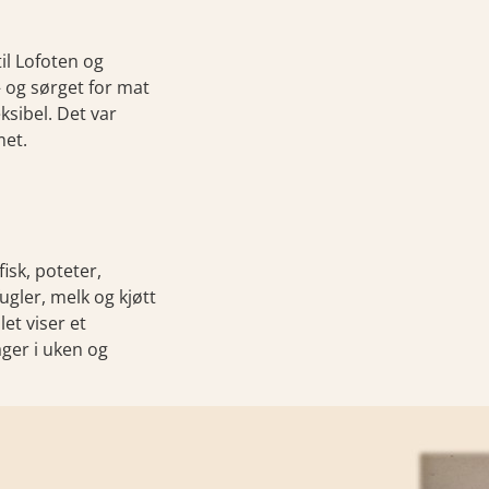
il Lofoten og
– og sørget for mat
ksibel. Det var
met.
isk, poteter,
ugler, melk og kjøtt
et viser et
ger i uken og