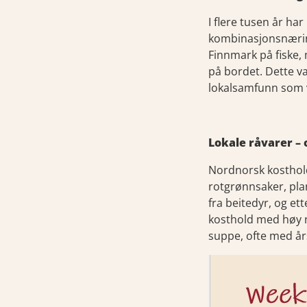
I flere tusen år ha
kombinasjonsnæring
Finnmark på fiske,
på bordet. Dette va
lokalsamfunn som va
Lokale råvarer – 
Nordnorsk kosthold 
rotgrønnsaker, plan
fra beitedyr, og et
kosthold med høy n
suppe, ofte med år