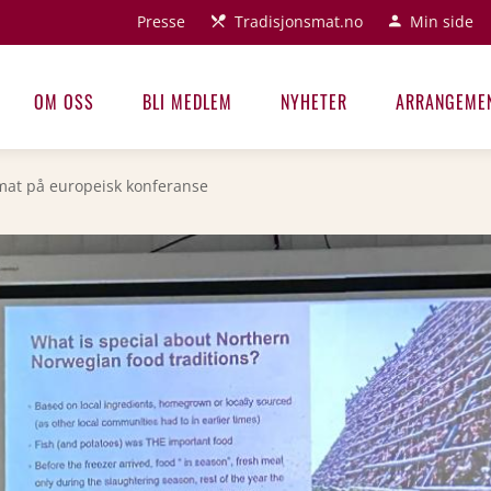
Presse
Tradisjonsmat.no
Min side
OM OSS
BLI MEDLEM
NYHETER
ARRANGEME
mat på europeisk konferanse