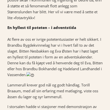
positiv aktør i kommunen og ingenting er bedre da, enn
å støtte et så fenomenalt flott anlegg som
Størenslunden har blitt. Her vil vi være med å sette et
lite «fotavtrykk»!
En hyllest til poteten – i adventstida
At flere av oss er ivrige potetentusiaster er helt sikkert. I
Brandbu Bygdekvinnelag har vi i hvert fall to av det
slaget. Bitten Nesbakken og Eva Østen har i høst laget
en hyllest til poteten i form av en adventskalender.
Denne kan du få kjøpt ved å henvende deg til Eva, Bitten
eller hos Brandbu Bokhandel og Hadeland Landhandel i
Vassenden.
Lammerull krever god nål og godt håndlag. Torill
Braaum, med all sin erfaring med matlaging, viste oss
åssen du lager og syr lammerull.
I storsalen hadde vi stasjoner med demonstrasjon av