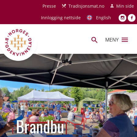
Hopp til hovedinnhold
Presse
Tradisjonsmat.no
Min side
Innlogging nettside
English
MENY
Brandbu