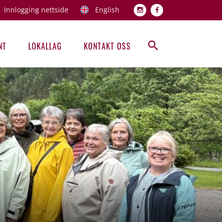
Innlogging nettside
English
Topp men
NT
LOKALLAG
KONTAKT OSS
Hovedmeny