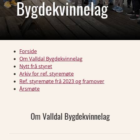
Bygdekvinnelag
Forside
Om Valldal Bygdekvinnelag
Nytt frå styret
Arkiv for ref. styremøte
Ref. styremøte frå 2023 og framover
Årsmøte
Om Valldal Bygdekvinnelag