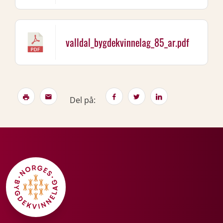
valldal_bygdekvinnelag_85_ar.pdf
Del på: