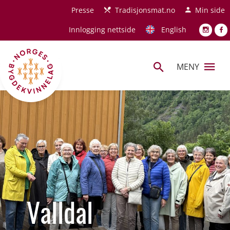
Hopp til hovedinnhold
Presse
Tradisjonsmat.no
Min side
Innlogging nettside
English
MENY
Valldal