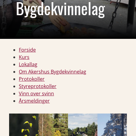
Bygdekvinnelag
Forside
Kurs
Lokallag
Om Akershus Bygdekvinnelag
Protokoller
Styreprotokoller
Vinn over svinn
Årsmeldinger