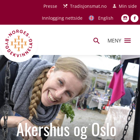
Hopp til hovedinnhold
Presse
Tradisjonsmat.no
Min side
Innlogging nettside
English
MENY
Akershus og Oslo